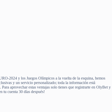
EURO-2024 y los Juegos Olímpicos a la vuelta de la esquina, hemos
lusivas y un servicio personalizado; toda la información está
 Para aprovechar estas ventajas solo tienes que registrarte en OlyBet y
en tu cuenta 30 días después!