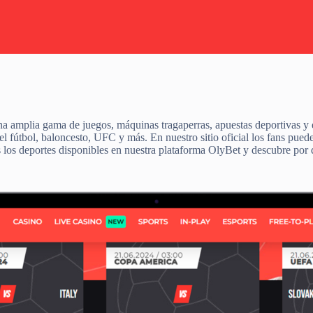
a amplia gama de juegos, máquinas tragaperras, apuestas deportivas y e
l fútbol, baloncesto, UFC y más. En nuestro sitio oficial los fans pued
los deportes disponibles en nuestra plataforma OlyBet y descubre por 