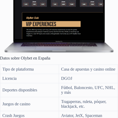
Datos sobre Olybet en España
Tipo de plataforma
Casa de apuestas y casino online
Licencia
DGOJ
Fútbol, Baloncesto, UFC, NHL,
Deportes disponibles
y más
Tragaperras, ruleta, póquer,
Juegos de casino
blackjack, etc.
Crash Juegos
Aviator, JetX, Spaceman