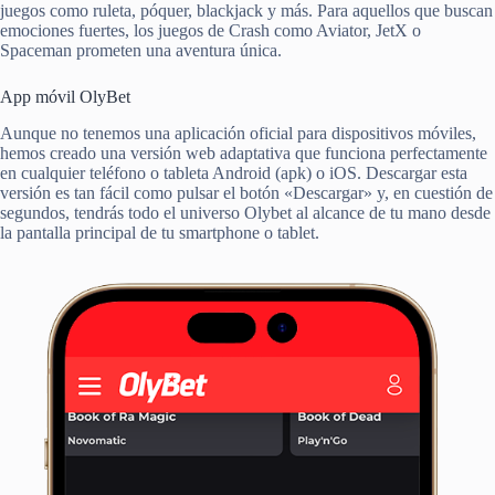
juegos como ruleta, póquer, blackjack y más. Para aquellos que buscan
emociones fuertes, los juegos de Crash como Aviator, JetX o
Spaceman prometen una aventura única.
App móvil OlyBet
Aunque no tenemos una aplicación oficial para dispositivos móviles,
hemos creado una versión web adaptativa que funciona perfectamente
en cualquier teléfono o tableta Android (apk) o iOS. Descargar esta
versión es tan fácil como pulsar el botón «Descargar» y, en cuestión de
segundos, tendrás todo el universo Olybet al alcance de tu mano desde
la pantalla principal de tu smartphone o tablet.