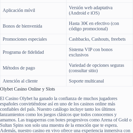
Versión web adaptativa
Aplicación móvil
(Android e iOS)
Hasta 30€ en efectivo (con
Bonos de bienvenida
código promocional)
Promociones especiales
Cashbacks, Cashouts, freebets
Sistema VIP con bonos
Programa de fidelidad
exclusivos
Variedad de opciones seguras
Métodos de pago
(consultar sitio)
Atención al cliente
Soporte multicanal
Olybet Casino Online y Slots
El Casino Olybet ha ganado la confianza de muchos jugadores
españoles convirtiéndose así en uno de los casinos online más
confiables del país. Nuestro catálogo incluye tanto los últimos
lanzamientos como los juegos clásicos que todos conocemos y
amamos. Las tragaperras con botes progresivos como Arena of Gold o
Sultan Spins son solo una muestra de la emoción que te espera.
Además, nuestro casino en vivo ofrece una experiencia inmersiva con