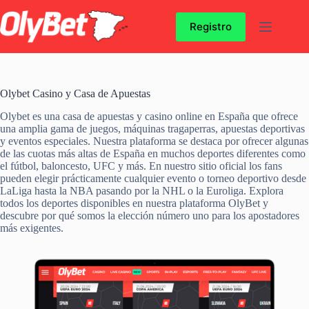
Skip
to
Registro
content
Olybet Casino y Casa de Apuestas
Olybet es una casa de apuestas y casino online en España que ofrece
una amplia gama de juegos, máquinas tragaperras, apuestas deportivas
y eventos especiales. Nuestra plataforma se destaca por ofrecer algunas
de las cuotas más altas de España en muchos deportes diferentes como
el fútbol, baloncesto, UFC y más. En nuestro sitio oficial los fans
pueden elegir prácticamente cualquier evento o torneo deportivo desde
LaLiga hasta la NBA pasando por la NHL o la Euroliga. Explora
todos los deportes disponibles en nuestra plataforma OlyBet y
descubre por qué somos la elección número uno para los apostadores
más exigentes.