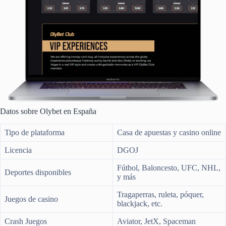
Datos sobre Olybet en España
Tipo de plataforma
Casa de apuestas y casino online
Licencia
DGOJ
Fútbol, Baloncesto, UFC, NHL,
Deportes disponibles
y más
Tragaperras, ruleta, póquer,
Juegos de casino
blackjack, etc.
Crash Juegos
Aviator, JetX, Spaceman