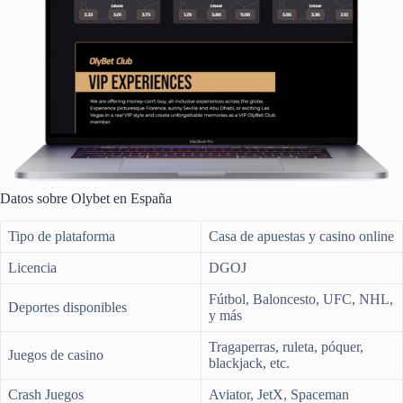
Datos sobre Olybet en España
Tipo de plataforma
Casa de apuestas y casino online
Licencia
DGOJ
Fútbol, Baloncesto, UFC, NHL,
Deportes disponibles
y más
Tragaperras, ruleta, póquer,
Juegos de casino
blackjack, etc.
Crash Juegos
Aviator, JetX, Spaceman