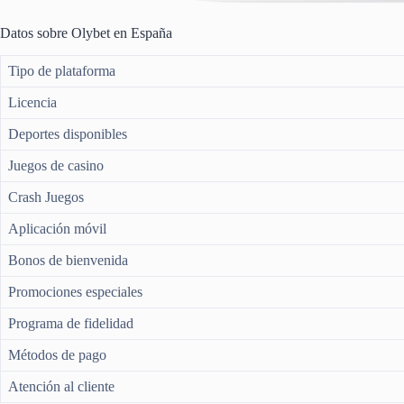
Datos sobre Olybet en España
Tipo de plataforma
Licencia
Deportes disponibles
Juegos de casino
Crash Juegos
Aplicación móvil
Bonos de bienvenida
Promociones especiales
Programa de fidelidad
Métodos de pago
Atención al cliente