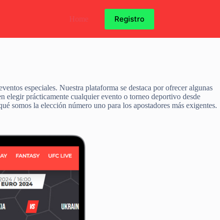
Registro
Home
ventos especiales. Nuestra plataforma se destaca por ofrecer algunas
en elegir prácticamente cualquier evento o torneo deportivo desde
qué somos la elección número uno para los apostadores más exigentes.