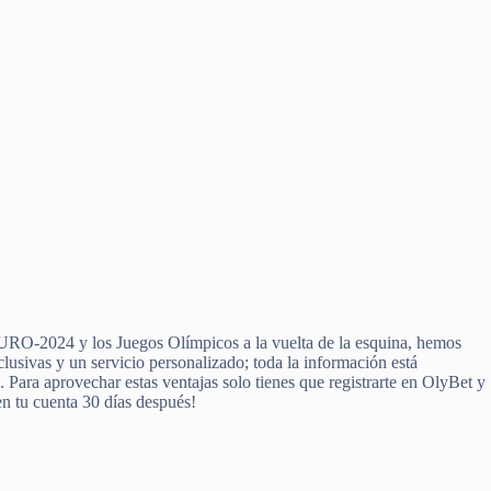
EURO-2024 y los Juegos Olímpicos a la vuelta de la esquina, hemos
lusivas y un servicio personalizado; toda la información está
 Para aprovechar estas ventajas solo tienes que registrarte en OlyBet y
en tu cuenta 30 días después!