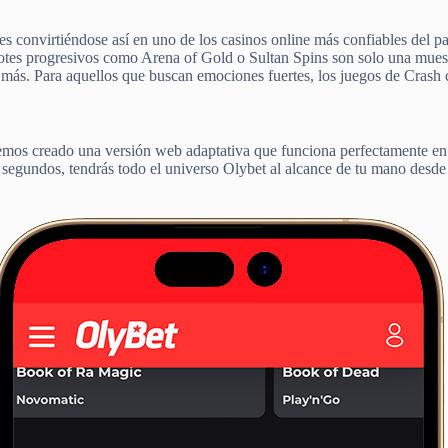
 convirtiéndose así en uno de los casinos online más confiables del pa
tes progresivos como Arena of Gold o Sultan Spins son solo una muest
y más. Para aquellos que buscan emociones fuertes, los juegos de Cras
emos creado una versión web adaptativa que funciona perfectamente en 
 segundos, tendrás todo el universo Olybet al alcance de tu mano desde l