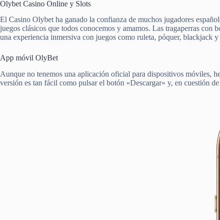
Olybet Casino Online y Slots
El Casino Olybet ha ganado la confianza de muchos jugadores españoles
juegos clásicos que todos conocemos y amamos. Las tragaperras con bo
una experiencia inmersiva con juegos como ruleta, póquer, blackjack 
App móvil OlyBet
Aunque no tenemos una aplicación oficial para dispositivos móviles, h
versión es tan fácil como pulsar el botón «Descargar» y, en cuestión de