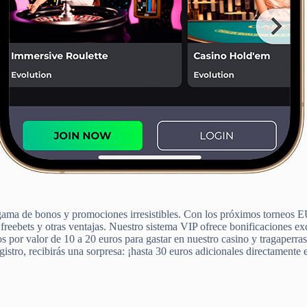
 gama de bonos y promociones irresistibles. Con los próximos torneos 
reebets y otras ventajas. Nuestro sistema VIP ofrece bonificaciones exc
por valor de 10 a 20 euros para gastar en nuestro casino y tragaperras.
istro, recibirás una sorpresa: ¡hasta 30 euros adicionales directamente 