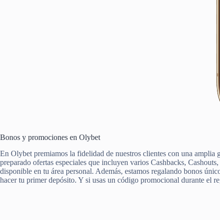
Bonos y promociones en Olybet
En Olybet premiamos la fidelidad de nuestros clientes con una amplia
preparado ofertas especiales que incluyen varios Cashbacks, Cashouts, f
disponible en tu área personal. Además, estamos regalando bonos únicos 
hacer tu primer depósito. Y si usas un código promocional durante el reg