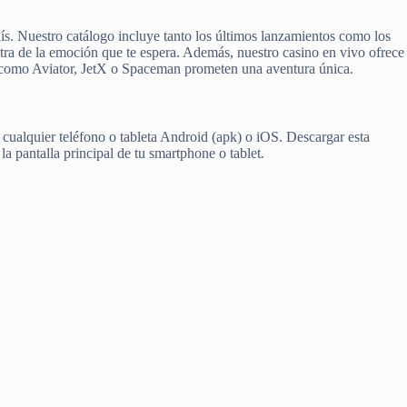
ís. Nuestro catálogo incluye tanto los últimos lanzamientos como los
ra de la emoción que te espera. Además, nuestro casino en vivo ofrece
h como Aviator, JetX o Spaceman prometen una aventura única.
cualquier teléfono o tableta Android (apk) o iOS. Descargar esta
a pantalla principal de tu smartphone o tablet.