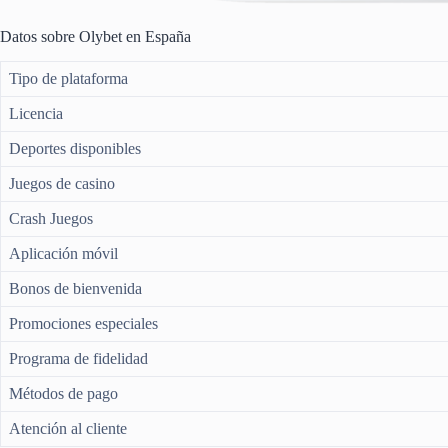
Datos sobre Olybet en España
Tipo de plataforma
Licencia
Deportes disponibles
Juegos de casino
Crash Juegos
Aplicación móvil
Bonos de bienvenida
Promociones especiales
Programa de fidelidad
Métodos de pago
Atención al cliente