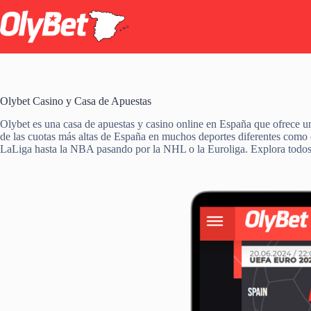
Skip
to
content
Olybet Casino y Casa de Apuestas
Olybet es una casa de apuestas y casino online en España que ofrece un
de las cuotas más altas de España en muchos deportes diferentes como e
LaLiga hasta la NBA pasando por la NHL o la Euroliga. Explora todos 