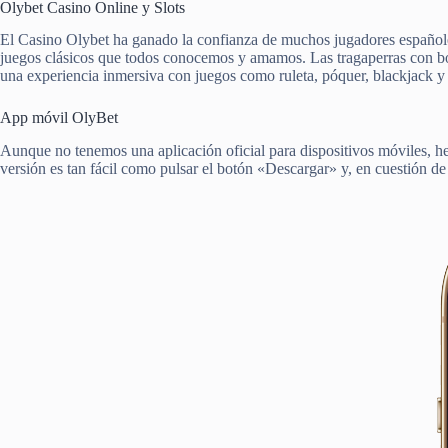
Olybet Casino Online y Slots
El Casino Olybet ha ganado la confianza de muchos jugadores españoles
juegos clásicos que todos conocemos y amamos. Las tragaperras con bo
una experiencia inmersiva con juegos como ruleta, póquer, blackjack 
App móvil OlyBet
Aunque no tenemos una aplicación oficial para dispositivos móviles, h
versión es tan fácil como pulsar el botón «Descargar» y, en cuestión de