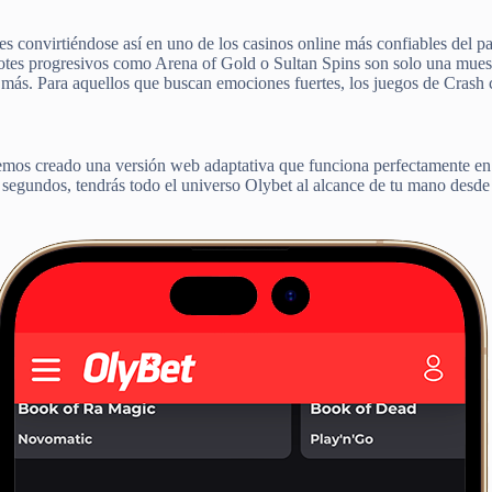
 convirtiéndose así en uno de los casinos online más confiables del pa
tes progresivos como Arena of Gold o Sultan Spins son solo una muest
y más. Para aquellos que buscan emociones fuertes, los juegos de Cras
emos creado una versión web adaptativa que funciona perfectamente en 
 segundos, tendrás todo el universo Olybet al alcance de tu mano desde l