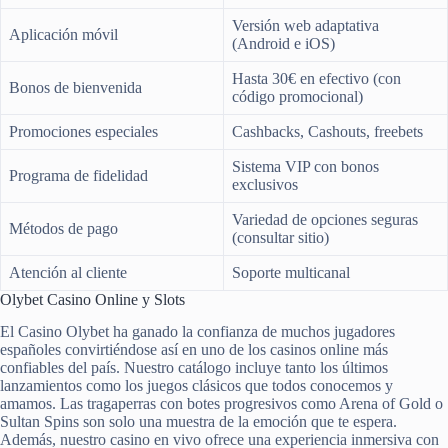
Versión web adaptativa
Aplicación móvil
(Android e iOS)
Hasta 30€ en efectivo (con
Bonos de bienvenida
código promocional)
Promociones especiales
Cashbacks, Cashouts, freebets
Sistema VIP con bonos
Programa de fidelidad
exclusivos
Variedad de opciones seguras
Métodos de pago
(consultar sitio)
Atención al cliente
Soporte multicanal
Olybet Casino Online y Slots
El Casino Olybet ha ganado la confianza de muchos jugadores
españoles convirtiéndose así en uno de los casinos online más
confiables del país. Nuestro catálogo incluye tanto los últimos
lanzamientos como los juegos clásicos que todos conocemos y
amamos. Las tragaperras con botes progresivos como Arena of Gold o
Sultan Spins son solo una muestra de la emoción que te espera.
Además, nuestro casino en vivo ofrece una experiencia inmersiva con