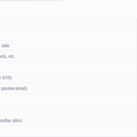
y más
ack, etc.
e iOS)
o promocional)
s
ultar sitio)