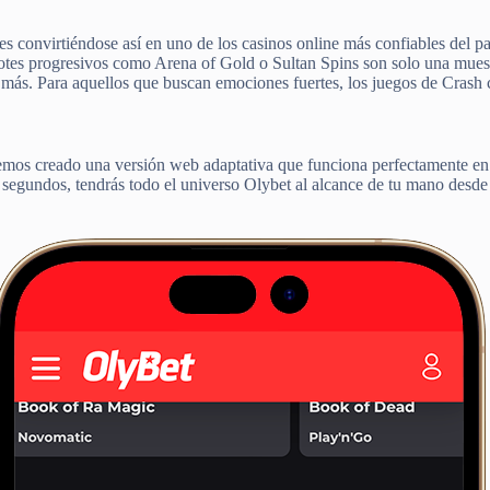
 convirtiéndose así en uno de los casinos online más confiables del pa
tes progresivos como Arena of Gold o Sultan Spins son solo una muest
y más. Para aquellos que buscan emociones fuertes, los juegos de Cras
emos creado una versión web adaptativa que funciona perfectamente en 
 segundos, tendrás todo el universo Olybet al alcance de tu mano desde l