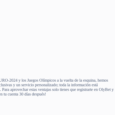
EURO-2024 y los Juegos Olímpicos a la vuelta de la esquina, hemos
lusivas y un servicio personalizado; toda la información está
 Para aprovechar estas ventajas solo tienes que registrarte en OlyBet y
en tu cuenta 30 días después!