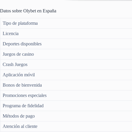
Datos sobre Olybet en España
Tipo de plataforma
Licencia
Deportes disponibles
Juegos de casino
Crash Juegos
Aplicación móvil
Bonos de bienvenida
Promociones especiales
Programa de fidelidad
Métodos de pago
Atención al cliente