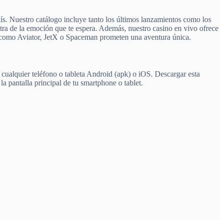
ís. Nuestro catálogo incluye tanto los últimos lanzamientos como los
ra de la emoción que te espera. Además, nuestro casino en vivo ofrece
h como Aviator, JetX o Spaceman prometen una aventura única.
cualquier teléfono o tableta Android (apk) o iOS. Descargar esta
a pantalla principal de tu smartphone o tablet.