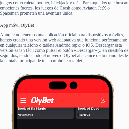
juegos como ruleta, póquer, blackjack y más. Para aquellos que buscan
emociones fuertes, los juegos de Crash como Aviator, JetX o
Spaceman prometen una aventura única.
App móvil OlyBet
Aunque no tenemos una aplicación oficial para dispositivos móviles,
hemos creado una versión web adaptativa que funciona perfectamente
en cualquier teléfono o tableta Android (apk) o iOS. Descargar esta
versión es tan fácil como pulsar el botón «Descargar» y, en cuestión de
segundos, tendrás todo el universo Olybet al alcance de tu mano desde
la pantalla principal de tu smartphone o tablet.