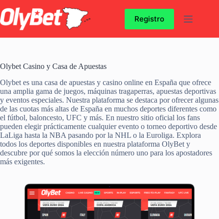
Skip
to
Registro
content
Olybet Casino y Casa de Apuestas
Olybet es una casa de apuestas y casino online en España que ofrece
una amplia gama de juegos, máquinas tragaperras, apuestas deportivas
y eventos especiales. Nuestra plataforma se destaca por ofrecer algunas
de las cuotas más altas de España en muchos deportes diferentes como
el fútbol, baloncesto, UFC y más. En nuestro sitio oficial los fans
pueden elegir prácticamente cualquier evento o torneo deportivo desde
LaLiga hasta la NBA pasando por la NHL o la Euroliga. Explora
todos los deportes disponibles en nuestra plataforma OlyBet y
descubre por qué somos la elección número uno para los apostadores
más exigentes.