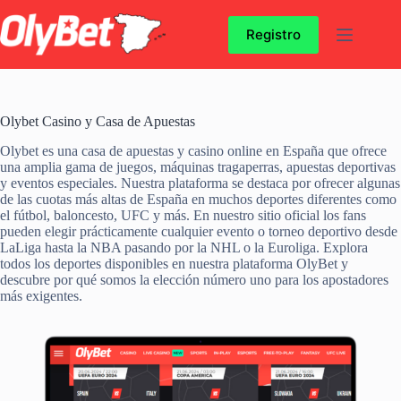
Skip
to
Registro
content
Olybet Casino y Casa de Apuestas
Olybet es una casa de apuestas y casino online en España que ofrece
una amplia gama de juegos, máquinas tragaperras, apuestas deportivas
y eventos especiales. Nuestra plataforma se destaca por ofrecer algunas
de las cuotas más altas de España en muchos deportes diferentes como
el fútbol, baloncesto, UFC y más. En nuestro sitio oficial los fans
pueden elegir prácticamente cualquier evento o torneo deportivo desde
LaLiga hasta la NBA pasando por la NHL o la Euroliga. Explora
todos los deportes disponibles en nuestra plataforma OlyBet y
descubre por qué somos la elección número uno para los apostadores
más exigentes.