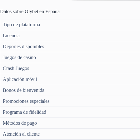
Datos sobre Olybet en España
Tipo de plataforma
Licencia
Deportes disponibles
Juegos de casino
Crash Juegos
Aplicación móvil
Bonos de bienvenida
Promociones especiales
Programa de fidelidad
Métodos de pago
Atención al cliente