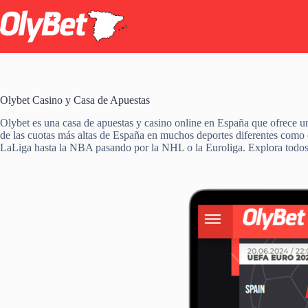
Skip
to
content
Olybet Casino y Casa de Apuestas
Olybet es una casa de apuestas y casino online en España que ofrece un
de las cuotas más altas de España en muchos deportes diferentes como e
LaLiga hasta la NBA pasando por la NHL o la Euroliga. Explora todos 