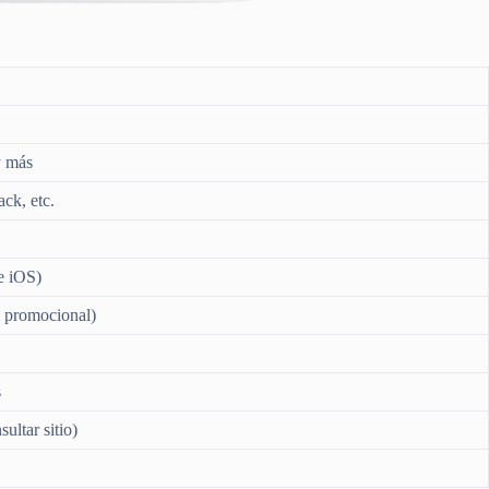
y más
ack, etc.
e iOS)
o promocional)
s
ultar sitio)