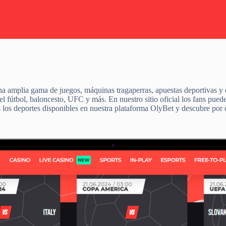
a amplia gama de juegos, máquinas tragaperras, apuestas deportivas y e
l fútbol, baloncesto, UFC y más. En nuestro sitio oficial los fans pued
los deportes disponibles en nuestra plataforma OlyBet y descubre por 