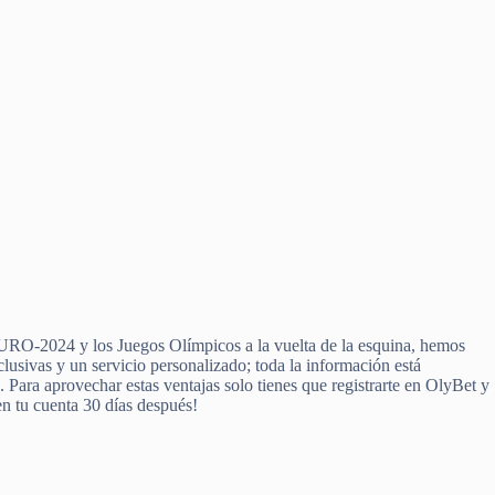
EURO-2024 y los Juegos Olímpicos a la vuelta de la esquina, hemos
lusivas y un servicio personalizado; toda la información está
 Para aprovechar estas ventajas solo tienes que registrarte en OlyBet y
en tu cuenta 30 días después!