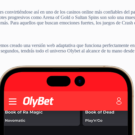
 convirtiéndose así en uno de los casinos online más confiables del pa
tes progresivos como Arena of Gold o Sultan Spins son solo una muest
y más. Para aquellos que buscan emociones fuertes, los juegos de Cras
emos creado una versión web adaptativa que funciona perfectamente en 
 segundos, tendrás todo el universo Olybet al alcance de tu mano desde l