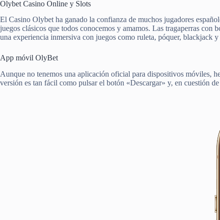
Olybet Casino Online y Slots
El Casino Olybet ha ganado la confianza de muchos jugadores españoles
juegos clásicos que todos conocemos y amamos. Las tragaperras con bo
una experiencia inmersiva con juegos como ruleta, póquer, blackjack 
App móvil OlyBet
Aunque no tenemos una aplicación oficial para dispositivos móviles, h
versión es tan fácil como pulsar el botón «Descargar» y, en cuestión de