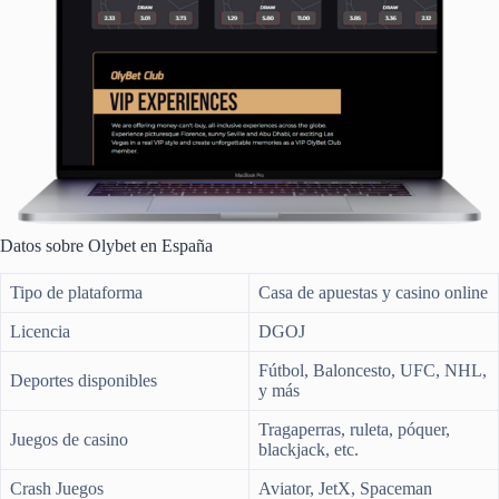
Datos sobre Olybet en España
Tipo de plataforma
Casa de apuestas y casino online
Licencia
DGOJ
Fútbol, Baloncesto, UFC, NHL,
Deportes disponibles
y más
Tragaperras, ruleta, póquer,
Juegos de casino
blackjack, etc.
Crash Juegos
Aviator, JetX, Spaceman