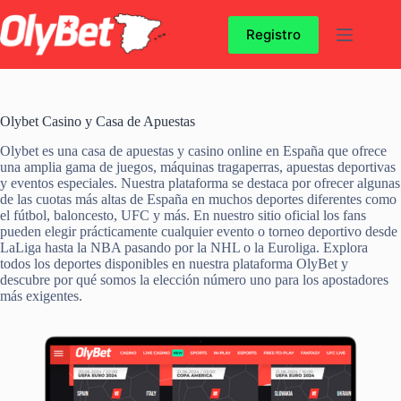
Skip
to
Registro
content
Olybet Casino y Casa de Apuestas
Olybet es una casa de apuestas y casino online en España que ofrece
una amplia gama de juegos, máquinas tragaperras, apuestas deportivas
y eventos especiales. Nuestra plataforma se destaca por ofrecer algunas
de las cuotas más altas de España en muchos deportes diferentes como
el fútbol, baloncesto, UFC y más. En nuestro sitio oficial los fans
pueden elegir prácticamente cualquier evento o torneo deportivo desde
LaLiga hasta la NBA pasando por la NHL o la Euroliga. Explora
todos los deportes disponibles en nuestra plataforma OlyBet y
descubre por qué somos la elección número uno para los apostadores
más exigentes.