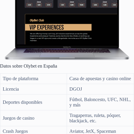
Datos sobre Olybet en España
Tipo de plataforma
Casa de apuestas y casino online
Licencia
DGOJ
Fútbol, Baloncesto, UFC, NHL,
Deportes disponibles
y más
Tragaperras, ruleta, póquer,
Juegos de casino
blackjack, etc.
Crash Juegos
Aviator, JetX, Spaceman