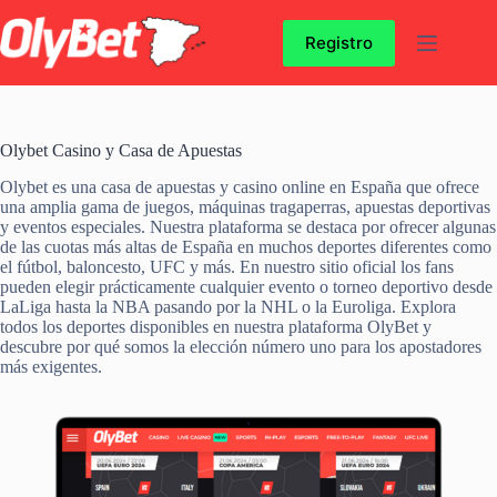
Skip
to
Registro
content
Olybet Casino y Casa de Apuestas
Olybet es una casa de apuestas y casino online en España que ofrece
una amplia gama de juegos, máquinas tragaperras, apuestas deportivas
y eventos especiales. Nuestra plataforma se destaca por ofrecer algunas
de las cuotas más altas de España en muchos deportes diferentes como
el fútbol, baloncesto, UFC y más. En nuestro sitio oficial los fans
pueden elegir prácticamente cualquier evento o torneo deportivo desde
LaLiga hasta la NBA pasando por la NHL o la Euroliga. Explora
todos los deportes disponibles en nuestra plataforma OlyBet y
descubre por qué somos la elección número uno para los apostadores
más exigentes.