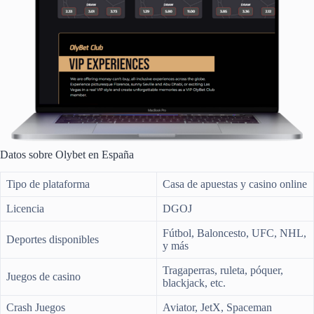
Datos sobre Olybet en España
Tipo de plataforma
Casa de apuestas y casino online
Licencia
DGOJ
Fútbol, Baloncesto, UFC, NHL,
Deportes disponibles
y más
Tragaperras, ruleta, póquer,
Juegos de casino
blackjack, etc.
Crash Juegos
Aviator, JetX, Spaceman