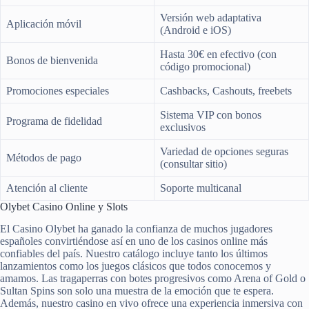
Versión web adaptativa
Aplicación móvil
(Android e iOS)
Hasta 30€ en efectivo (con
Bonos de bienvenida
código promocional)
Promociones especiales
Cashbacks, Cashouts, freebets
Sistema VIP con bonos
Programa de fidelidad
exclusivos
Variedad de opciones seguras
Métodos de pago
(consultar sitio)
Atención al cliente
Soporte multicanal
Olybet Casino Online y Slots
El Casino Olybet ha ganado la confianza de muchos jugadores
españoles convirtiéndose así en uno de los casinos online más
confiables del país. Nuestro catálogo incluye tanto los últimos
lanzamientos como los juegos clásicos que todos conocemos y
amamos. Las tragaperras con botes progresivos como Arena of Gold o
Sultan Spins son solo una muestra de la emoción que te espera.
Además, nuestro casino en vivo ofrece una experiencia inmersiva con