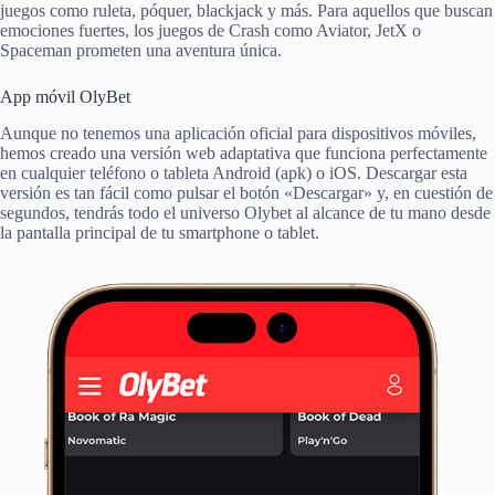
juegos como ruleta, póquer, blackjack y más. Para aquellos que buscan
emociones fuertes, los juegos de Crash como Aviator, JetX o
Spaceman prometen una aventura única.
App móvil OlyBet
Aunque no tenemos una aplicación oficial para dispositivos móviles,
hemos creado una versión web adaptativa que funciona perfectamente
en cualquier teléfono o tableta Android (apk) o iOS. Descargar esta
versión es tan fácil como pulsar el botón «Descargar» y, en cuestión de
segundos, tendrás todo el universo Olybet al alcance de tu mano desde
la pantalla principal de tu smartphone o tablet.