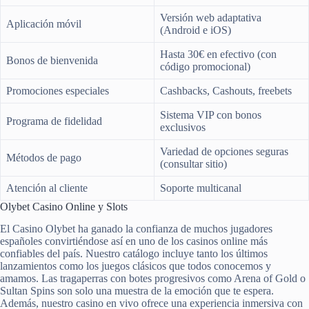
Versión web adaptativa
Aplicación móvil
(Android e iOS)
Hasta 30€ en efectivo (con
Bonos de bienvenida
código promocional)
Promociones especiales
Cashbacks, Cashouts, freebets
Sistema VIP con bonos
Programa de fidelidad
exclusivos
Variedad de opciones seguras
Métodos de pago
(consultar sitio)
Atención al cliente
Soporte multicanal
Olybet Casino Online y Slots
El Casino Olybet ha ganado la confianza de muchos jugadores
españoles convirtiéndose así en uno de los casinos online más
confiables del país. Nuestro catálogo incluye tanto los últimos
lanzamientos como los juegos clásicos que todos conocemos y
amamos. Las tragaperras con botes progresivos como Arena of Gold o
Sultan Spins son solo una muestra de la emoción que te espera.
Además, nuestro casino en vivo ofrece una experiencia inmersiva con