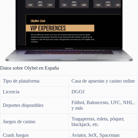
Datos sobre Olybet en España
Tipo de plataforma
Casa de apuestas y casino online
Licencia
DGOJ
Fútbol, Baloncesto, UFC, NHL,
Deportes disponibles
y más
Tragaperras, ruleta, póquer,
Juegos de casino
blackjack, etc.
Crash Juegos
Aviator, JetX, Spaceman