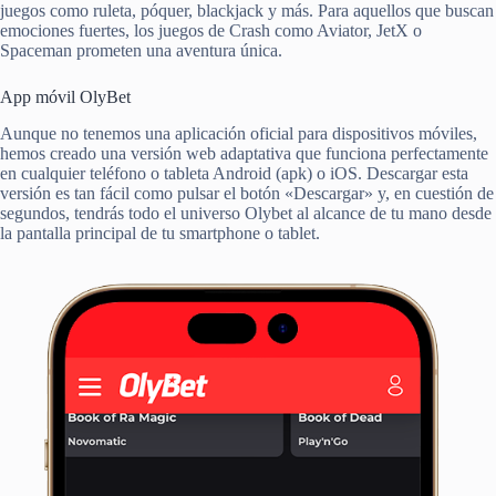
juegos como ruleta, póquer, blackjack y más. Para aquellos que buscan
emociones fuertes, los juegos de Crash como Aviator, JetX o
Spaceman prometen una aventura única.
App móvil OlyBet
Aunque no tenemos una aplicación oficial para dispositivos móviles,
hemos creado una versión web adaptativa que funciona perfectamente
en cualquier teléfono o tableta Android (apk) o iOS. Descargar esta
versión es tan fácil como pulsar el botón «Descargar» y, en cuestión de
segundos, tendrás todo el universo Olybet al alcance de tu mano desde
la pantalla principal de tu smartphone o tablet.