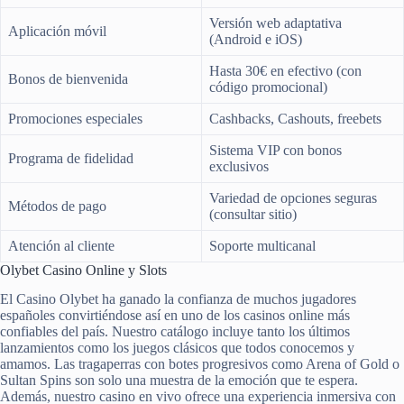
Versión web adaptativa
Aplicación móvil
(Android e iOS)
Hasta 30€ en efectivo (con
Bonos de bienvenida
código promocional)
Promociones especiales
Cashbacks, Cashouts, freebets
Sistema VIP con bonos
Programa de fidelidad
exclusivos
Variedad de opciones seguras
Métodos de pago
(consultar sitio)
Atención al cliente
Soporte multicanal
Olybet Casino Online y Slots
El Casino Olybet ha ganado la confianza de muchos jugadores
españoles convirtiéndose así en uno de los casinos online más
confiables del país. Nuestro catálogo incluye tanto los últimos
lanzamientos como los juegos clásicos que todos conocemos y
amamos. Las tragaperras con botes progresivos como Arena of Gold o
Sultan Spins son solo una muestra de la emoción que te espera.
Además, nuestro casino en vivo ofrece una experiencia inmersiva con