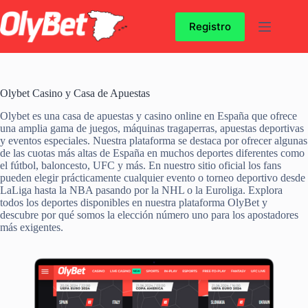
Skip
to
Registro
content
Olybet Casino y Casa de Apuestas
Olybet es una casa de apuestas y casino online en España que ofrece
una amplia gama de juegos, máquinas tragaperras, apuestas deportivas
y eventos especiales. Nuestra plataforma se destaca por ofrecer algunas
de las cuotas más altas de España en muchos deportes diferentes como
el fútbol, baloncesto, UFC y más. En nuestro sitio oficial los fans
pueden elegir prácticamente cualquier evento o torneo deportivo desde
LaLiga hasta la NBA pasando por la NHL o la Euroliga. Explora
todos los deportes disponibles en nuestra plataforma OlyBet y
descubre por qué somos la elección número uno para los apostadores
más exigentes.