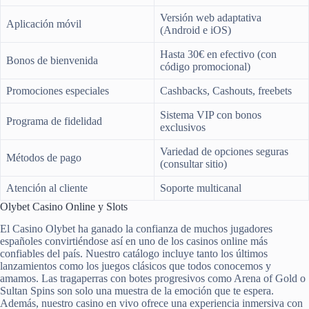
Versión web adaptativa
Aplicación móvil
(Android e iOS)
Hasta 30€ en efectivo (con
Bonos de bienvenida
código promocional)
Promociones especiales
Cashbacks, Cashouts, freebets
Sistema VIP con bonos
Programa de fidelidad
exclusivos
Variedad de opciones seguras
Métodos de pago
(consultar sitio)
Atención al cliente
Soporte multicanal
Olybet Casino Online y Slots
El Casino Olybet ha ganado la confianza de muchos jugadores
españoles convirtiéndose así en uno de los casinos online más
confiables del país. Nuestro catálogo incluye tanto los últimos
lanzamientos como los juegos clásicos que todos conocemos y
amamos. Las tragaperras con botes progresivos como Arena of Gold o
Sultan Spins son solo una muestra de la emoción que te espera.
Además, nuestro casino en vivo ofrece una experiencia inmersiva con