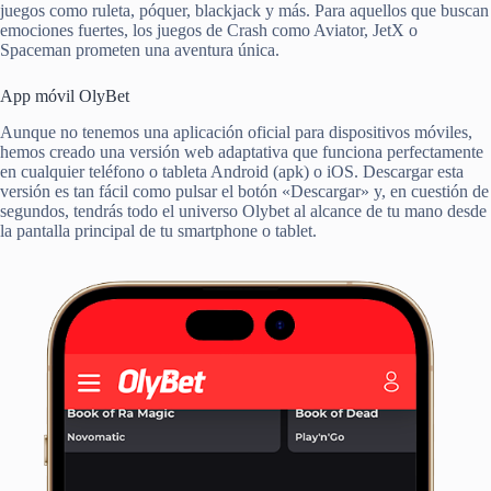
juegos como ruleta, póquer, blackjack y más. Para aquellos que buscan
emociones fuertes, los juegos de Crash como Aviator, JetX o
Spaceman prometen una aventura única.
App móvil OlyBet
Aunque no tenemos una aplicación oficial para dispositivos móviles,
hemos creado una versión web adaptativa que funciona perfectamente
en cualquier teléfono o tableta Android (apk) o iOS. Descargar esta
versión es tan fácil como pulsar el botón «Descargar» y, en cuestión de
segundos, tendrás todo el universo Olybet al alcance de tu mano desde
la pantalla principal de tu smartphone o tablet.