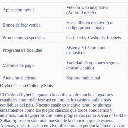
Versión web adaptativa
Aplicación móvil
(Android e iOS)
Hasta 30€ en efectivo (con
Bonos de bienvenida
código promocional)
Promociones especiales
Cashbacks, Cashouts, freebets
Sistema VIP con bonos
Programa de fidelidad
exclusivos
Variedad de opciones seguras
Métodos de pago
(consultar sitio)
Atención al cliente
Soporte multicanal
Olybet Casino Online y Slots
El Casino Olybet ha ganado la confianza de muchos jugadores
españoles convirtiéndose así en uno de los casinos online más
confiables del país. Nuestro catálogo incluye tanto los últimos
lanzamientos como los juegos clásicos que todos conocemos y
amamos. Las tragaperras con botes progresivos como Arena of Gold o
Sultan Spins son solo una muestra de la emoción que te espera.
Además, nuestro casino en vivo ofrece una experiencia inmersiva con