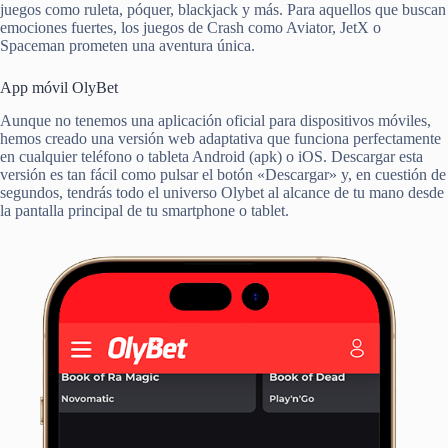
juegos como ruleta, póquer, blackjack y más. Para aquellos que buscan
emociones fuertes, los juegos de Crash como Aviator, JetX o
Spaceman prometen una aventura única.
App móvil OlyBet
Aunque no tenemos una aplicación oficial para dispositivos móviles,
hemos creado una versión web adaptativa que funciona perfectamente
en cualquier teléfono o tableta Android (apk) o iOS. Descargar esta
versión es tan fácil como pulsar el botón «Descargar» y, en cuestión de
segundos, tendrás todo el universo Olybet al alcance de tu mano desde
la pantalla principal de tu smartphone o tablet.