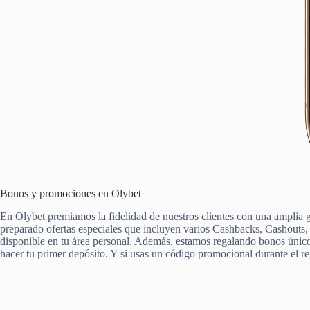
Bonos y promociones en Olybet
En Olybet premiamos la fidelidad de nuestros clientes con una amplia
preparado ofertas especiales que incluyen varios Cashbacks, Cashouts, f
disponible en tu área personal. Además, estamos regalando bonos únicos 
hacer tu primer depósito. Y si usas un código promocional durante el reg