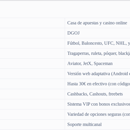
Casa de apuestas y casino online
DGOJ
Fútbol, Baloncesto, UFC, NHL, 
Tragaperras, ruleta, póquer, blackj
Aviator, JetX, Spaceman
Versión web adaptativa (Android 
Hasta 30€ en efectivo (con códig
Cashbacks, Cashouts, freebets
Sistema VIP con bonos exclusivo
Variedad de opciones seguras (cons
Soporte multicanal