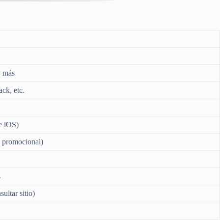
y más
ack, etc.
e iOS)
o promocional)
s
ultar sitio)