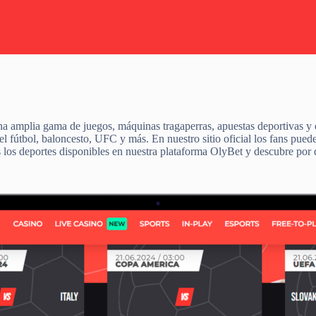
a amplia gama de juegos, máquinas tragaperras, apuestas deportivas y e
l fútbol, baloncesto, UFC y más. En nuestro sitio oficial los fans pued
los deportes disponibles en nuestra plataforma OlyBet y descubre por 