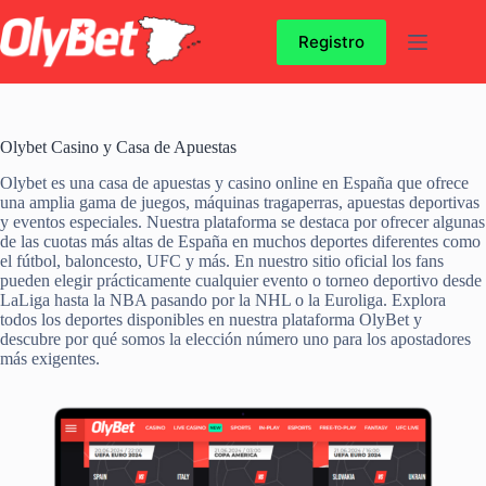
Skip
to
Registro
content
Olybet Casino y Casa de Apuestas
Olybet es una casa de apuestas y casino online en España que ofrece
una amplia gama de juegos, máquinas tragaperras, apuestas deportivas
y eventos especiales. Nuestra plataforma se destaca por ofrecer algunas
de las cuotas más altas de España en muchos deportes diferentes como
el fútbol, baloncesto, UFC y más. En nuestro sitio oficial los fans
pueden elegir prácticamente cualquier evento o torneo deportivo desde
LaLiga hasta la NBA pasando por la NHL o la Euroliga. Explora
todos los deportes disponibles en nuestra plataforma OlyBet y
descubre por qué somos la elección número uno para los apostadores
más exigentes.