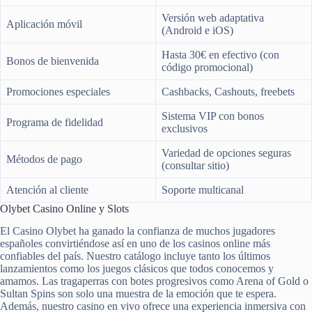
Versión web adaptativa
Aplicación móvil
(Android e iOS)
Hasta 30€ en efectivo (con
Bonos de bienvenida
código promocional)
Promociones especiales
Cashbacks, Cashouts, freebets
Sistema VIP con bonos
Programa de fidelidad
exclusivos
Variedad de opciones seguras
Métodos de pago
(consultar sitio)
Atención al cliente
Soporte multicanal
Olybet Casino Online y Slots
El Casino Olybet ha ganado la confianza de muchos jugadores
españoles convirtiéndose así en uno de los casinos online más
confiables del país. Nuestro catálogo incluye tanto los últimos
lanzamientos como los juegos clásicos que todos conocemos y
amamos. Las tragaperras con botes progresivos como Arena of Gold o
Sultan Spins son solo una muestra de la emoción que te espera.
Además, nuestro casino en vivo ofrece una experiencia inmersiva con