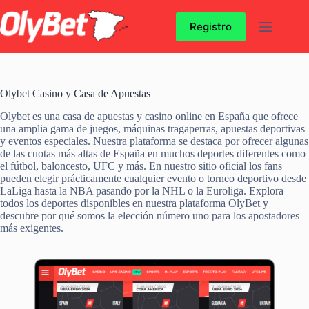
Skip
to
Registro
content
Olybet Casino y Casa de Apuestas
Olybet es una casa de apuestas y casino online en España que ofrece
una amplia gama de juegos, máquinas tragaperras, apuestas deportivas
y eventos especiales. Nuestra plataforma se destaca por ofrecer algunas
de las cuotas más altas de España en muchos deportes diferentes como
el fútbol, baloncesto, UFC y más. En nuestro sitio oficial los fans
pueden elegir prácticamente cualquier evento o torneo deportivo desde
LaLiga hasta la NBA pasando por la NHL o la Euroliga. Explora
todos los deportes disponibles en nuestra plataforma OlyBet y
descubre por qué somos la elección número uno para los apostadores
más exigentes.