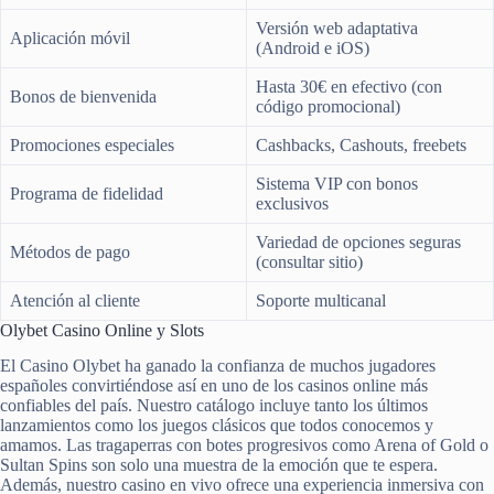
Versión web adaptativa
Aplicación móvil
(Android e iOS)
Hasta 30€ en efectivo (con
Bonos de bienvenida
código promocional)
Promociones especiales
Cashbacks, Cashouts, freebets
Sistema VIP con bonos
Programa de fidelidad
exclusivos
Variedad de opciones seguras
Métodos de pago
(consultar sitio)
Atención al cliente
Soporte multicanal
Olybet Casino Online y Slots
El Casino Olybet ha ganado la confianza de muchos jugadores
españoles convirtiéndose así en uno de los casinos online más
confiables del país. Nuestro catálogo incluye tanto los últimos
lanzamientos como los juegos clásicos que todos conocemos y
amamos. Las tragaperras con botes progresivos como Arena of Gold o
Sultan Spins son solo una muestra de la emoción que te espera.
Además, nuestro casino en vivo ofrece una experiencia inmersiva con