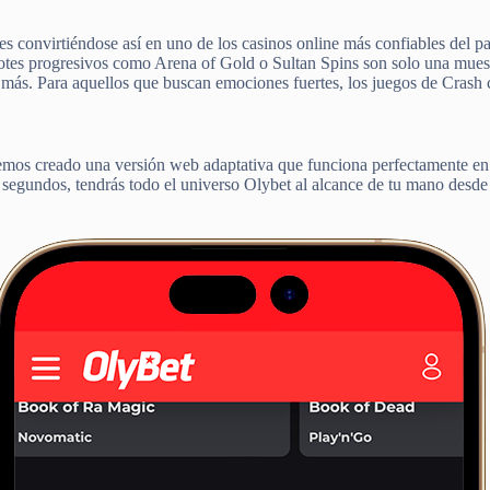
 convirtiéndose así en uno de los casinos online más confiables del pa
tes progresivos como Arena of Gold o Sultan Spins son solo una muest
y más. Para aquellos que buscan emociones fuertes, los juegos de Cras
emos creado una versión web adaptativa que funciona perfectamente en 
 segundos, tendrás todo el universo Olybet al alcance de tu mano desde l