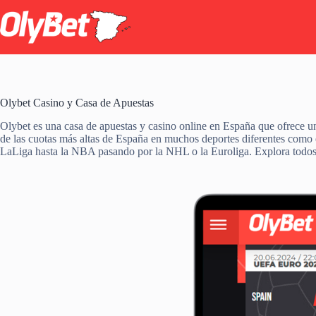
Skip
to
content
Olybet Casino y Casa de Apuestas
Olybet es una casa de apuestas y casino online en España que ofrece un
de las cuotas más altas de España en muchos deportes diferentes como e
LaLiga hasta la NBA pasando por la NHL o la Euroliga. Explora todos 