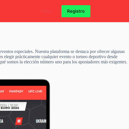
Registro
Home
ventos especiales. Nuestra plataforma se destaca por ofrecer algunas
en elegir prácticamente cualquier evento o torneo deportivo desde
qué somos la elección número uno para los apostadores más exigentes.